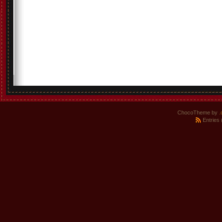
ChocoTheme by
.
Entries