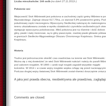
Liczba mieszkańców: 14
4
osób
(na dzień
2
7
.
11
.2012r
.)
Położenie wsi
Miejscowość Stok Wiśniewski jest położona w zachodniej części gminy Wiśniew w p
Mazowieckiego .Zajmuje obszar 617,75ha.,co stanowi 5,9% powierzchni gminy. Pod
południowej części mezoregionu Wysoczyzny Siedleckiej należącej do makroregionu
terenu ukształtowana została w wyniku działalności czynników rzeźbotwórczych okr
występuje wysoczyzna polodowcowa .Wieś położona jest na równinie i dość dobrze 
gliny, piaski i żwiry morenowe, są to gliny piaszczyste, rzadziej piaski gliniaste pó
w granicach Siedlecko-Węgrowskiego Obszaru Chronionego Krajobrazu. Gmina gra
Krajobrazu.
Historia
Trudno jest jednoznacznie określić czas osadnictwa na terenie wsi Stok Wiśniewski.
Można się z niej dowiedzieć że wieś Stok Wiśniewski należał i należy do parafii Wiśn
pod zaborem rosyjskim. W 1866 r. carski rząd rosyjski zagrabił wszystkie majątki
kościelne. W 1914 r. w czasie wojny rosyjskie wojska cofając się przed nacierającymi
Podczas drugiej wojny światowej Stok Wiśniewski został również doszczętnie zniszc
A jaka jest prawda obecna, nieobiektywna ale prawdziwa, zaglądajci
Comments are closed.