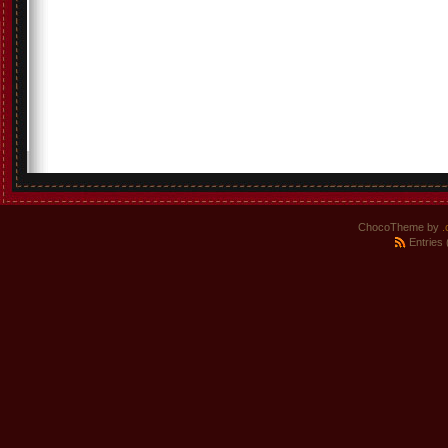
ChocoTheme by
.
Entries