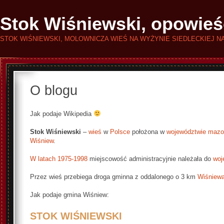
Stok Wiśniewski, opowieś
STOK WIŚNIEWSKI, MOLOWNICZA WIEŚ NA WYŻYNIE SIEDLECKIEJ N
O blogu
Jak podaje Wikipedia
Stok Wiśniewski
–
wieś
w
Polsce
położona w
województwie mazo
Wiśniew
.
W latach 1975-1998
miejscowość administracyjnie należała do
woj
Przez wieś przebiega droga gminna z oddalonego o 3 km
Wiśniew
Jak podaje gmina Wiśniew:
STOK WIŚNIEWSKI