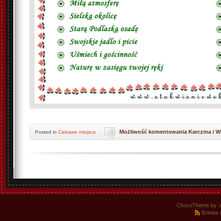
Możliwość komentowania
Karczma i W
Posted
in
Ciekawe miejsca
ChocoTheme by
.
Entries